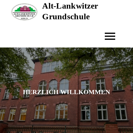
Alt-Lankwitzer
Skip
to
Grundschule
content
HERZLICH WILLKOMMEN