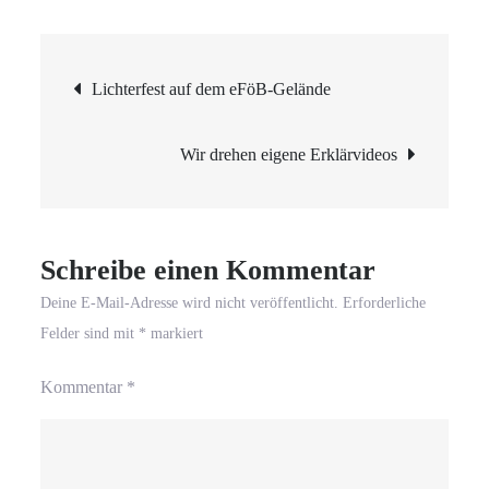
Der
Herbst
Beitragsnavigation
im
Lichterfest auf dem eFöB-Gelände
Schulgarten
Wir drehen eigene Erklärvideos
Schreibe einen Kommentar
Deine E-Mail-Adresse wird nicht veröffentlicht.
Erforderliche
Felder sind mit
*
markiert
Kommentar
*