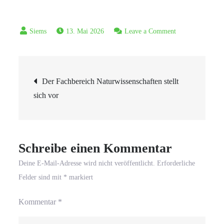
on
13. Mai 2026
Leave a Comment
Mit
Tafiti,
Beitragsnavigation
Krokodilgesang
Der Fachbereich Naturwissenschaften stellt
und
sich vor
ganz
viel
Freude
–
Schreibe einen Kommentar
Julia
Deine E-Mail-Adresse wird nicht veröffentlicht.
Erforderliche
Boehme
Felder sind mit
*
markiert
liest
bei
Kommentar
*
uns